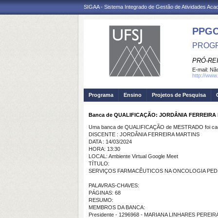
SIGAA - Sistema Integrado de Gestão de Atividades Ac
PPG
PROGR
PRÓ-RE
E-mail:
Não
http://www.
Programa
Ensino
Projetos de Pesquisa
Banca de QUALIFICAÇÃO: JORDÂNIA FERREIRA
Uma banca de QUALIFICAÇÃO de MESTRADO foi cada
DISCENTE : JORDÂNIA FERREIRA MARTINS
DATA : 14/03/2024
HORA: 13:30
LOCAL: Ambiente Virtual Google Meet
TÍTULO:
SERVIÇOS FARMACÊUTICOS NA ONCOLOGIA PEDI
PALAVRAS-CHAVES:
PÁGINAS: 68
RESUMO:
MEMBROS DA BANCA:
Presidente - 1296968 - MARIANA LINHARES PEREIR