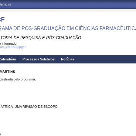
adêmicas
CF
AMA DE PÓS-GRADUAÇÃO EM CIÊNCIAS FARMACÊUTIC
ITORIA DE PESQUISA E PÓS-GRADUAÇÃO
 informado
ufsj.edu.br//ppgcf
Calendário
Processos Seletivos
Notícias
 MARTINS
strada pelo programa.
ÁTRICA: UMA REVISÃO DE ESCOPO.
A