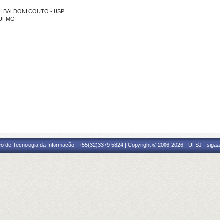
RAGI BALDONI COUTO - USP
- UFMG
eo de Tecnologia da Informação - +55(32)3379-5824 | Copyright © 2006-2026 - UFSJ - sigaa0