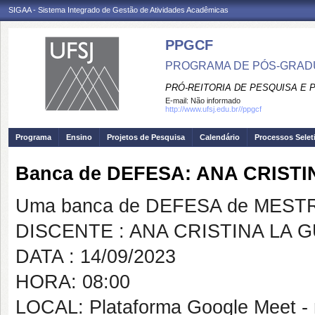
SIGAA - Sistema Integrado de Gestão de Atividades Acadêmicas
PPGCF
PROGRAMA DE PÓS-GRAD
PRÓ-REITORIA DE PESQUISA E
E-mail:
Não informado
http://www.ufsj.edu.br//ppgcf
Programa
Ensino
Projetos de Pesquisa
Calendário
Processos Selet
Banca de DEFESA: ANA CRIST
Uma banca de DEFESA de MESTRAD
DISCENTE : ANA CRISTINA LA
DATA : 14/09/2023
HORA: 08:00
LOCAL: Plataforma Google Meet -