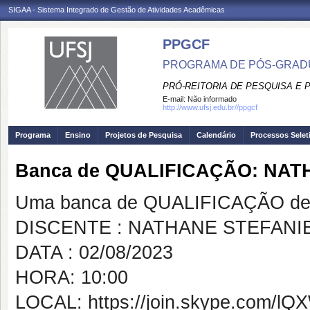
SIGAA - Sistema Integrado de Gestão de Atividades Acadêmicas
PPGCF
PROGRAMA DE PÓS-GRAD
PRÓ-REITORIA DE PESQUISA E
E-mail:
Não informado
http://www.ufsj.edu.br//ppgcf
Programa
Ensino
Projetos de Pesquisa
Calendário
Processos Selet
Banca de QUALIFICAÇÃO: NAT
Uma banca de QUALIFICAÇÃO de 
DISCENTE : NATHANE STEFANI
DATA : 02/08/2023
HORA: 10:00
LOCAL: https://join.skype.com/l