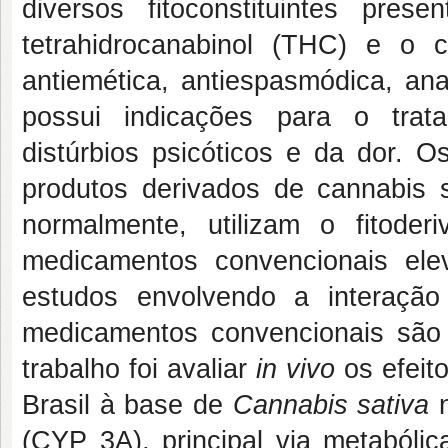
diversos fitoconstituintes pr
tetrahidrocanabinol (THC) e o 
antiemética, antiespasmódica, ana
possui indicações para o trata
distúrbios psicóticos e da dor. O
produtos derivados de cannabis 
normalmente, utilizam o fitode
medicamentos convencionais ele
estudos envolvendo a interaçã
medicamentos convencionais são e
trabalho foi avaliar
in vivo
os efeit
Brasil à base de
Cannabis sativa
n
(CYP 3A), principal via metabóli