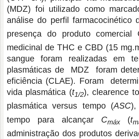
(MDZ) foi utilizado como marcado
análise do perfil farmacocinétic
presença do produto comercia
medicinal de THC e CBD (15 mg.
sangue foram realizadas em te
plasmáticas de MDZ foram determ
eficiência (CLAE). Foram determi
vida plasmática (
t
), clearence to
1/2
plasmática versus tempo (
ASC
)
tempo para alcançar
C
(
t
máx
m
administração dos produtos deriv