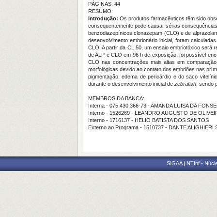
PÁGINAS: 44
RESUMO:
Introdução:
Os produtos farmacêuticos têm sido obs
consequentemente pode causar sérias consequências
benzodiazepínicos clonazepam (CLO) e de alprazolam 
desenvolvimento embrionário inicial, foram calculada
CLO. A partir da CL 50, um ensaio embriotóxico será 
de ALP e CLO em 96 h de exposição, foi possível en
CLO nas concentrações mais altas em comparação a
morfológicas devido ao contato dos embriões nas pri
pigmentação, edema de pericárdio e do saco vitelíni
durante o desenvolvimento inicial de
zebrafish
, sendo 
MEMBROS DA BANCA:
Interna - 075.430.366-73 - AMANDA LUISA DA FONS
Interno - 1526269 - LEANDRO AUGUSTO DE OLIVE
Interno - 1716137 - HELIO BATISTA DOS SANTOS
Externo ao Programa - 1510737 - DANTE ALIGHIERI
SIGAA | NTInf - Núcl