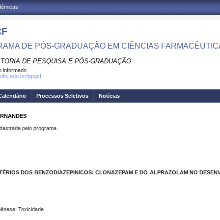
adêmicas
CF
AMA DE PÓS-GRADUAÇÃO EM CIÊNCIAS FARMACÊUTIC
ITORIA DE PESQUISA E PÓS-GRADUAÇÃO
 informado
ufsj.edu.br//ppgcf
Calendário
Processos Seletivos
Notícias
FERNANDES
strada pelo programa.
TÉRIOS DOS BENZODIAZEPINICOS: CLONAZEPAM E DO ALPRAZOLAM NO DESENV
gênese; Toxicidade