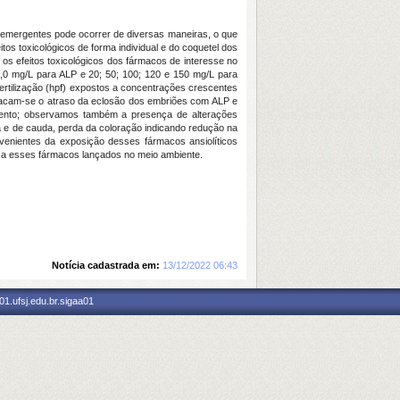
emergentes pode ocorrer de diversas maneiras, o que
itos toxicológicos de forma individual e do coquetel dos
 os efeitos toxicológicos dos fármacos de interesse no
 3,0 mg/L para ALP e 20; 50; 100; 120 e 150 mg/L para
rtilização (hpf) expostos a concentrações crescentes
tacam-se o atraso da eclosão dos embriões com ALP e
mento; observamos também a presença de alterações
 e de cauda, perda da coloração indicando redução na
ovenientes da exposição desses fármacos ansiolíticos
 a esses fármacos lan
ç
ados no meio ambiente.
Notícia cadastrada em:
13/12/2022 06:43
1.ufsj.edu.br.sigaa01