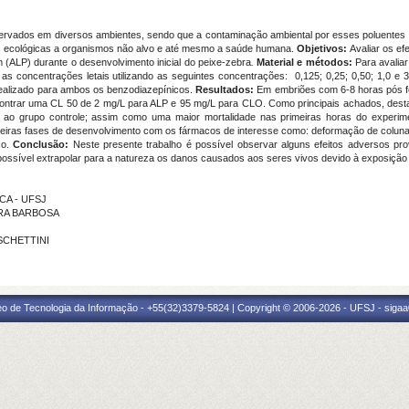
ervados em diversos ambientes, sendo que a contaminação ambiental por esses poluentes 
 ecológicas a organismos não alvo e até mesmo a saúde humana.
Objetivos:
Avaliar os efe
(ALP) durante o desenvolvimento inicial do peixe-zebra
.
Material e métodos:
Para avaliar
s as concentrações letais utilizando as seguintes concentrações: 0,125; 0,25; 0,50; 1,0 e
realizado para ambos os benzodiazepínicos.
Resultados:
Em embriões com 6-8 horas pós fe
contrar uma CL 50 de 2 mg/L para ALP e 95 mg/L para CLO. Como principais achados, des
o grupo controle; assim como uma maior mortalidade nas primeiras horas do experi
meiras fases de desenvolvimento com os fármacos de interesse como: deformação de coluna
co.
Conclusão:
Neste presente trabalho é possível observar alguns efeitos adversos pr
possível extrapolar para a natureza os danos causados aos seres vivos devido
à
exposi
çã
o
ECA - UFSJ
IRA BARBOSA
 SCHETTINI
eo de Tecnologia da Informação - +55(32)3379-5824 | Copyright © 2006-2026 - UFSJ - sigaa0