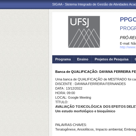
SIGAA - Sistema Integrado de Gestão de Atividades Ac
PPG
PROGR
PRÓ-RE
E-mail:
Não
http://www.
Programa
Ensino
Projetos de Pesquisa
Banca de QUALIFICAÇÃO: DAYANA FERREIRA 
Uma banca de QUALIFICAÇÃO de MESTRADO foi cada
DISCENTE : DAYANA FERREIRA FERNANDES
DATA : 13/12/2022
HORA: 09:00
LOCAL: Google Meeting
TÍTULO:
AVALIAÇÃO TOXICOLÓGICA DOS EFEITOS DELE
Um estudo morfológico e bioquímico
PALAVRAS-CHAVES:
Teratogênese, Ansiolíticos, Impacto ambiental, Embrio