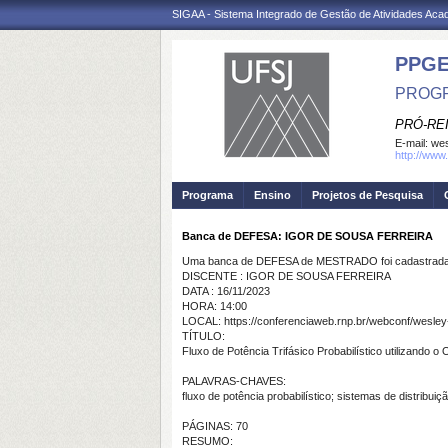
SIGAA - Sistema Integrado de Gestão de Atividades Ac
PPG
PROGR
PRÓ-RE
E-mail:
wes
http://www.
Programa
Ensino
Projetos de Pesquisa
Banca de DEFESA: IGOR DE SOUSA FERREIRA
Uma banca de DEFESA de MESTRADO foi cadastrada 
DISCENTE : IGOR DE SOUSA FERREIRA
DATA : 16/11/2023
HORA: 14:00
LOCAL: https://conferenciaweb.rnp.br/webconf/wesley
TÍTULO:
Fluxo de Potência Trifásico Probabilístico utilizando
PALAVRAS-CHAVES:
fluxo de potência probabilístico; sistemas de distribui
PÁGINAS: 70
RESUMO: