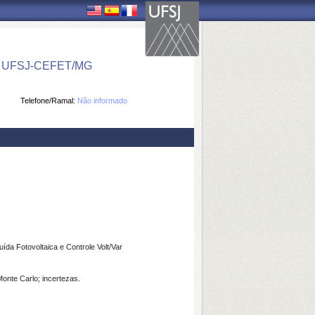
 UFSJ-CEFET/MG
Telefone/Ramal:
Não informado
da Fotovoltaica e Controle Volt/Var
Monte Carlo; incertezas.