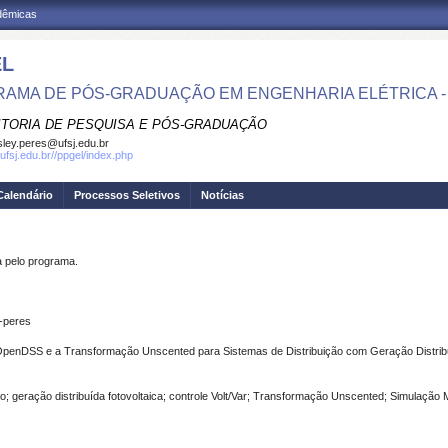
adêmicas
EL
AMA DE PÓS-GRADUAÇÃO EM ENGENHARIA ELÉTRICA -
ITORIA DE PESQUISA E PÓS-GRADUAÇÃO
ley.peres@ufsj.edu.br
ufsj.edu.br//ppgel/index.php
Calendário
Processos Seletivos
Notícias
pelo programa.
-peres
 o OpenDSS e a Transformação Unscented para Sistemas de Distribuição com Geração Distribuí
ção; geração distribuída fotovoltaica; controle Volt/Var; Transformação Unscented; Simulação 