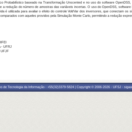
sico Probabilístico baseado na Transformação Unscented e no uso do software OpenDSS, c
te a redução do número de amostras das variáveis incertas. O uso do OpenDSS, software li
ida é utilizada para avaliar o efeito do controle Volt/Var dos inversores, que conectam os 
 comparados com aqueles providos pela Simulação Monte Carlo, permitindo a redução expre
NIFEI
A - UFRJ
- UFJF
eo de Tecnologia da Informação - +55(32)3379-5824 | Copyright © 2006-2026 - UFSJ - sigaa0