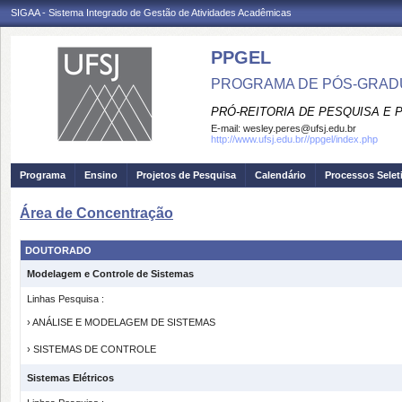
SIGAA - Sistema Integrado de Gestão de Atividades Acadêmicas
PPGEL
PROGRAMA DE PÓS-GRADU
PRÓ-REITORIA DE PESQUISA E
E-mail:
wesley.peres@ufsj.edu.br
http://www.ufsj.edu.br//ppgel/index.php
Programa
Ensino
Projetos de Pesquisa
Calendário
Processos Selet
Área de Concentração
DOUTORADO
Modelagem e Controle de Sistemas
Linhas Pesquisa :
› ANÁLISE E MODELAGEM DE SISTEMAS
› SISTEMAS DE CONTROLE
Sistemas Elétricos