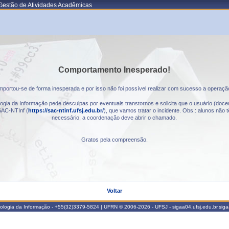
Gestão de Atividades Acadêmicas
Comportamento Inesperado!
portou-se de forma inesperada e por isso não foi possível realizar com sucesso a operaçã
gia da Informação pede desculpas por eventuais transtornos e solicita que o usuário (docen
AC-NTInf (
https://sac-ntinf.ufsj.edu.br/
), que vamos tratar o incidente. Obs.: alunos nã
necessário, a coordenação deve abrir o chamado.
Gratos pela compreensão.
Voltar
nologia da Informação - +55(32)3379-5824 | UFRN © 2006-2026 - UFSJ - sigaa04.ufsj.edu.br.sig