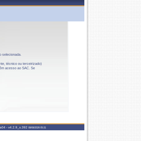
o selecionada.
te, técnico ou terceirizado)
o têm acesso ao SAC. Se
aa04 -
v4.2.9_s.392
08/08/2026 05:31