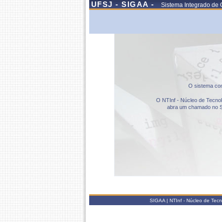
UFSJ - SIGAA -
Sistema Integrado de 
O sistema com
O NTInf - Núcleo de Tecnolo
abra um chamado no S
SIGAA | NTInf - Núcleo de Tec