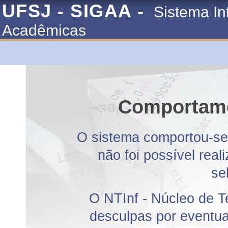
UFSJ - SIGAA -
Sistema In
Acadêmicas
Comportame
O sistema comportou-se 
não foi possível rea
se
O NTInf - Núcleo de T
desculpas por eventuai