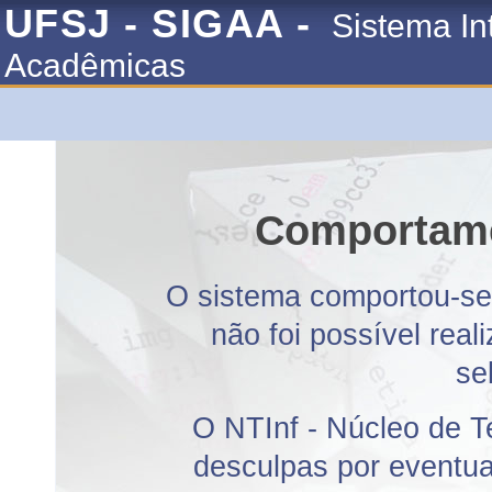
UFSJ - SIGAA -
Sistema In
Acadêmicas
Comportame
O sistema comportou-se 
não foi possível rea
se
O NTInf - Núcleo de T
desculpas por eventuai