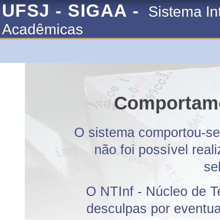
UFSJ - SIGAA -
Sistema In
Acadêmicas
Comportame
O sistema comportou-se 
não foi possível rea
se
O NTInf - Núcleo de T
desculpas por eventuai