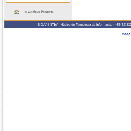
Ir ao Menu Principal
SIGAA | NTInf - Núcleo de Tecnologia da Informação - +55(32)33
Modo 