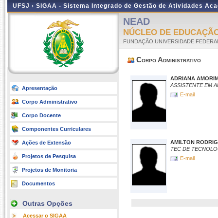
UFSJ ›
SIGAA - Sistema Integrado de Gestão de Atividades Ac
NEAD
NÚCLEO DE EDUCAÇÃO
FUNDAÇÃO UNIVERSIDADE FEDERAL
Corpo Administrativo
ADRIANA AMORIM
ASSISTENTE EM 
Apresentação
E-mail
Corpo Administrativo
Corpo Docente
Componentes Curriculares
AMILTON RODRIG
Ações de Extensão
TEC DE TECNOLO
Projetos de Pesquisa
E-mail
Projetos de Monitoria
Documentos
Outras Opções
Acessar o SIGAA