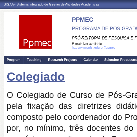
SIGAA - Sistema Integrado de Gestão de Atividades Acadêmicas
PPMEC
PROGRAMA DE PÓS-GRAD
PRÓ-REITORIA DE PESQUISA E
E-mail:
Not available
http://www.ufsj.edu.br//ppmec
Program
Teaching
Research Projects
Calendar
Selection Processes
Colegiado
O Colegiado de Curso de Pós-G
pela fixação das diretrizes didá
composto pelo coordenador do Prog
por, no mínimo, três docentes do 