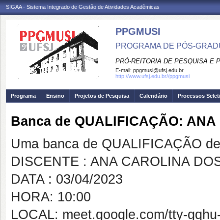
SIGAA - Sistema Integrado de Gestão de Atividades Acadêmicas
PPGMUSI
PROGRAMA DE PÓS-GRAD
PRÓ-REITORIA DE PESQUISA E
E-mail:
ppgmusi@ufsj.edu.br
http://www.ufsj.edu.br//ppgmusi
Programa
Ensino
Projetos de Pesquisa
Calendário
Processos Selet
Banca de QUALIFICAÇÃO: AN
Uma banca de QUALIFICAÇÃO de 
DISCENTE : ANA CAROLINA DO
DATA : 03/04/2023
HORA: 10:00
LOCAL: meet.google.com/tty-gqhu