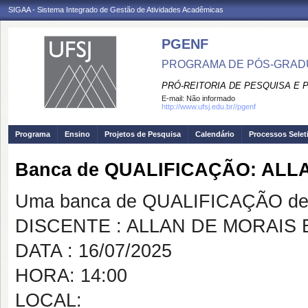
SIGAA - Sistema Integrado de Gestão de Atividades Acadêmicas
PGENF
PROGRAMA DE PÓS-GRA
PRÓ-REITORIA DE PESQUISA E
E-mail:
Não informado
http://www.ufsj.edu.br//pgenf
Programa
Ensino
Projetos de Pesquisa
Calendário
Processos Selet
Banca de QUALIFICAÇÃO: ALL
Uma banca de QUALIFICAÇÃO de 
DISCENTE : ALLAN DE MORAIS
DATA : 16/07/2025
HORA: 14:00
LOCAL: https://team