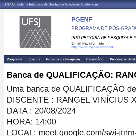
SIGAA - Sistema Integrado de Gestão de Atividades Acadêmicas
PGENF
PROGRAMA DE PÓS-GRA
PRÓ-REITORIA DE PESQUISA E
E-mail:
Não informado
http://www.ufsj.edu.br//pgenf
Programa
Ensino
Projetos de Pesquisa
Calendário
Processos Selet
Banca de QUALIFICAÇÃO: RAN
Uma banca de QUALIFICAÇÃO de 
DISCENTE : RANGEL VINÍCIUS 
DATA : 20/08/2024
HORA: 14:00
LOCAL: meet.google.com/swi-jtnm