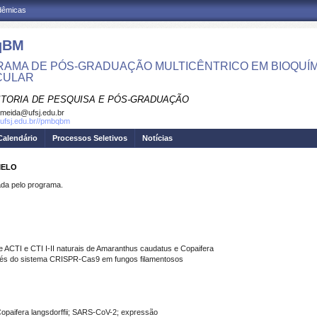
adêmicas
qBM
AMA DE PÓS-GRADUAÇÃO MULTICÊNTRICO EM BIOQUÍMI
CULAR
ITORIA DE PESQUISA E PÓS-GRADUAÇÃO
meida@ufsj.edu.br
.ufsj.edu.br//pmbqbm
Calendário
Processos Seletivos
Notícias
MELO
a pelo programa.
se ACTI e CTI I-II naturais de Amaranthus caudatus e Copaifera
ravés do sistema CRISPR-Cas9 em fungos filamentosos
Copaifera langsdorffii; SARS-CoV-2; expressão