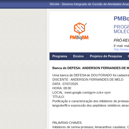
SIGAA - Sistema Integrado de Gestão de Atividades Ac
PMB
PROGR
MOLE
PRÓ-RE
E-mail:
mal
http://www
Programa
Ensino
Projetos de Pesquisa
Banca de DEFESA: ANDERSON FERNANDES DE 
Uma banca de DEFESA de DOUTORADO foi cadastrad
DISCENTE : ANDERSON FERNANDES DE MELO
DATA : 07/07/2025
HORA: 08:00
LOCAL: meet.google.com/gym-zzkx-oym
TÍTULO:
Purificação e caracterização dos inibidores de protea
langsdorffii e expressão dos peptídeos sintéticos at
PALAVRAS-CHAVES:
Inibidores de serina-protease; Amaranthus caudatus; 