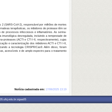
s 2 (SARS-CoV-2), responsável por milhões de mortes
nativas terapêuticas, os inibidores de protease têm se
 de processos infecciosos e inflamatórios. As serina-
a imunológica desregulada, incluindo a tempestade de
a-proteases (ACTI e CTI I-II, respectivamente), cujas
ficação e caracterização dos inibidores ACTI e CTI I-II,
izando a tecnologia CRISPR/Cas9. Além disso, foram
ivas, acessíveis e de amplo espectro para o tratamento
Notícia cadastrada em:
17/06/2025 13:19
5.ufsj.edu.br.sigaa05