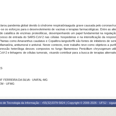
arou pandemia global devido à síndrome respiratóriaaguda grave causada pelo coronavíru
-se os esforços para o desenvolvimento de vacinas e terapias farmacológicas. Entre as alter
ade catalítica de enzimas proteolíticas, desempenhando um papel fundamental na regulação
ocesso de entrada do SARS-CoV-2 nas células hospedeiras e na intensificação da respost
ntas como Amaranthus caudatus e Copaifera langsdorffii são fontes de inibidores de serin
lamatória, antitumoral e antiviral. Neste contexto, este trabalho teve como objetivos a puri
ssão heteróloga desses compostos no fungo filamentoso Penicillium chrysogenum util
oV-2 e linhagens de células tumorais, visando contribuir para a busca de terapias alternat
ES
RF FERREIRA DA SILVA - UNIFAL-MG
GEM - UFMG
eo de Tecnologia da Informação - +55(32)3379-5824 | Copyright © 2006-2026 - UFSJ - sigaa0