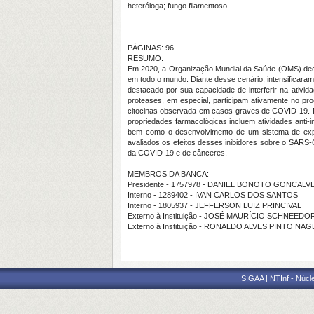
heteróloga; fungo filamentoso.
PÁGINAS: 96
RESUMO:
Em 2020, a Organização Mundial da Saúde (OMS) decl
em todo o mundo. Diante desse cenário, intensificaram
destacado por sua capacidade de interferir na ativid
proteases, em especial, participam ativamente no pr
citocinas observada em casos graves de COVID-19. Pla
propriedades farmacológicas incluem atividades anti-inf
bem como o desenvolvimento de um sistema de expre
avaliados os efeitos desses inibidores sobre o SARS-C
da COVID-19 e de cânceres.
MEMBROS DA BANCA:
Presidente - 1757978 - DANIEL BONOTO GONCALV
Interno - 1289402 - IVAN CARLOS DOS SANTOS
Interno - 1805937 - JEFFERSON LUIZ PRINCIVAL
Externo à Instituição - JOSÉ MAURÍCIO SCHNEEDO
Externo à Instituição - RONALDO ALVES PINTO NA
SIGAA | NTInf - Núcl