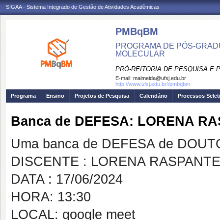
SIGAA - Sistema Integrado de Gestão de Atividades Acadêmicas
PMBqBM
PROGRAMA DE PÓS-GRADU
MOLECULAR
PRÓ-REITORIA DE PESQUISA E
E-mail:
malmeida@ufsj.edu.br
http://www.ufsj.edu.br//pmbqbm
Programa
Ensino
Projetos de Pesquisa
Calendário
Processos Selet
Banca de DEFESA: LORENA R
Uma banca de DEFESA de DOUTOR
DISCENTE : LORENA RASPANT
DATA : 17/06/2024
HORA: 13:30
LOCAL: google meet