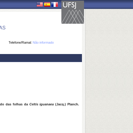
AS
Telefone/Ramal:
Não informado
zado das folhas da
Celtis iguanaea
(Jacq.) Planch.