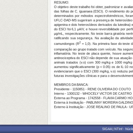
RESUMO:
O objetivo deste trabalho foi obter, padronizar e aval
das folhas de C. iguanaea (ESCI). O rendimento do pro
determinados por métodos espectrofotmétricos, foram 
UFLC-DAD-MS sugeriram a presença de heterosídeo irid
apigenina e dois heterosídeos derivados da luteolina)
do ESCI foi 6,1 μA/V, e houve reversibilidade por pe
μg/mL, respectivamente. No teste barra giratória nen
ratificando sua segurança. Na avaliação da atividad
2
camundongos (R
= 1,0). Na primeira fase do teste 
comparação ao grupo tratado com veículo. Na segunda
inflamatória. No teste de placa quente, houve aumen
antinociceptiva do ESCI não depende de sua atuação e
animais tratados (v.o) com 300 mg/kg e 1000 mg/kg (
aumentou significativamente (p < 0.05) os de IL-10 n
evidenciaram que o ESCI (300 mg/kg, v.o) reduziu pel
futuras investigações clínicas e para o desenvolviment
MEMBROS DA BANCA:
Presidente - 1150851 - RENE OLIVEIRA DO COUTO
Interno - 1300132 - WHOCELY VICTOR DE CASTRO
Externa ao Programa - 1742558 - FLAVIA CARMO H
Externa à Instituição - PABLINNY MOREIRA GALDI
Externo à Instituição - JOSE REALINO DE PAULA - 
SIGAA | NTInf - Núcl