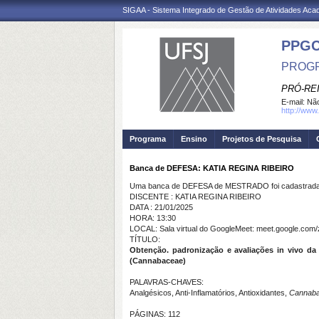
SIGAA - Sistema Integrado de Gestão de Atividades Ac
PPG
PROGR
PRÓ-RE
E-mail:
Não
http://www.
Programa
Ensino
Projetos de Pesquisa
Banca de DEFESA: KATIA REGINA RIBEIRO
Uma banca de DEFESA de MESTRADO foi cadastrada 
DISCENTE : KATIA REGINA RIBEIRO
DATA : 21/01/2025
HORA: 13:30
LOCAL: Sala virtual do GoogleMeet: meet.google.com/
TÍTULO:
Obtenção. padronização e avaliações in vivo da 
(Cannabaceae)
PALAVRAS-CHAVES:
Analgésicos, Anti-Inflamatórios, Antioxidantes,
Cannab
PÁGINAS: 112