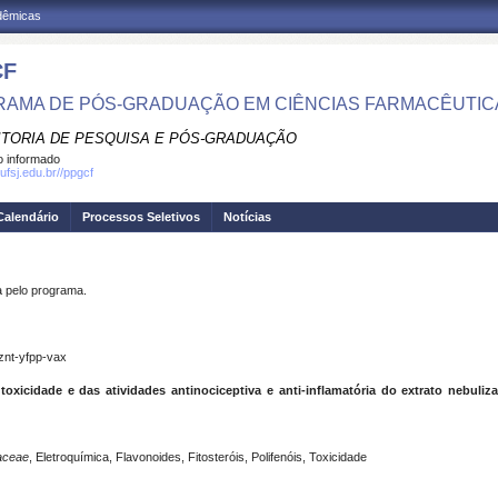
adêmicas
CF
AMA DE PÓS-GRADUAÇÃO EM CIÊNCIAS FARMACÊUTIC
ITORIA DE PESQUISA E PÓS-GRADUAÇÃO
 informado
ufsj.edu.br//ppgcf
Calendário
Processos Seletivos
Notícias
pelo programa.
znt-yfpp-vax
toxicidade e das atividades antinociceptiva e anti-inflamatória do extrato nebuli
aceae
, Eletroquímica, Flavonoides, Fitosteróis, Polifenóis, Toxicidade