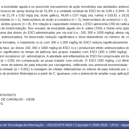
iar a toxicidade aguda e os possíveis mecanismos de ação envolvidos nas atividades antinocice
cesso de spray-drying foi de 51,9% e a umidade residual do ESCI foi de 9,85 ± 0,34%. Os te
de 21,78 ± 0,82 mg/g (eq. ácido gálico), 49,69 ± 0,57 mg/g (eq. rutina) e 518,81 ± 18,02 
oide (n = 1), heterosídeos do ácido p-cumárico (n = 2), heterosídeos do ectenol (n = 2), 
 e ácidos graxos (n = 8). Em relação à capacidade redutora, o ESCI apresenta CI50 do radic
rfil de óxidorredução. Nos ensaios de toxicidade aguda em A. salina (TAS) e Danio rerio (
huma das doses do ESCI administradas por via oral (i.e., 100, 300 e 1000 mg/kg) afetou s
e antinociceptiva, foi observado redução significativa e dose-dependente no número de 
da formalina, o tratamento (v.o) com 300 e 1.000 mg/kg do ESCI reduziu significativamente
 fase, as doses 100, 300 e 1000 mg/kg do ESCI (v.o.) produziram efeito antinociceptivo 
to significativo no tempo de latência dos grupos tratados com ESCI (300 e 1000 mg/kg). 
m receptores α2- adrenérgicos. A atividade anti-inflamatória do ESCI foi comprovada em f
p < 0,05) em comparação ao grupo tratado com veículo. O ESCI (300 mg/kg, v.o) diminui
o teste de edema de pata induzido por carragenina, ratificando seu potencial imunomodular 
a metade (p < 0,001) a contagem de células inflamatórias no edema de pata induzido por 
o de produtos fitoterápicos a partir de C. iguanaea, com o potencial de ampliar suas aplicaç
ORTA PINTO
NO DE CARVALHO - UESB
UFG
eo de Tecnologia da Informação - +55(32)3379-5824 | Copyright © 2006-2026 - UFSJ - sigaa0