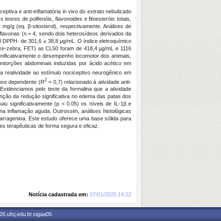
ptiva e anti-inflamatória in vivo do extrato nebulizado
ores de polifenóis, flavonoides e fitoesteróis totais,
mg/g (eq. β-sitosterol), respectivamente. Análises de
flavonas (n = 4, sendo dois heterosídeos derivados da
al DPPH· de 301,6 ± 38,8 μg/mL. O índice eletroquímico
peixe-zebra, FET) as CL50 foram de 418,4 μg/mL e 1116
ignificativamente o desempenho locomotor dos animais,
contorções abdominais induzidas por ácido acético em
 a reatividade ao estímulo nociceptivo neurogênico em
2
dose dependente (R
= 0,7) relacionado à atividade anti-
Evidenciamos pelo teste da formalina que a atividade
unção da redução significativa no edema das patas dos
u significativamente (p < 0.05) os níveis de IL-1β e
na inflamação aguda. Outrossim, análises histológicas
carragenina. Este estudo oferece uma base sólida para
ões terapêuticas de forma segura e eficaz.
Notícia cadastrada em:
07/01/2025 14:22
5.ufsj.edu.br.sigaa05