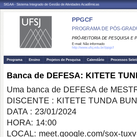
SIGAA - Sistema Integrado de Gestão de Atividades Acadêmicas
PPGCF
PROGRAMA DE PÓS-GRAD
PRÓ-REITORIA DE PESQUISA E
E-mail:
Não informado
http://www.ufsj.edu.br//ppgcf
Programa
Ensino
Projetos de Pesquisa
Calendário
Processos Selet
Banca de DEFESA: KITETE TU
Uma banca de DEFESA de MESTRAD
DISCENTE : KITETE TUNDA BU
DATA : 23/01/2024
HORA: 14:00
LOCAL: meet.google.com/sox-tuxv-