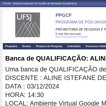
SIGAA - Sistema Integrado de Gestão de Atividades Acadêmicas
PPGCF
PROGRAMA DE PÓS-GRAD
PRÓ-REITORIA DE PESQUISA E
E-mail:
Não informado
http://www.ufsj.edu.br//ppgcf
Programa
Ensino
Projetos de Pesquisa
Calendário
Processos Selet
Banca de QUALIFICAÇÃO: AL
Uma banca de QUALIFICAÇÃO de 
DISCENTE : ALINE ISTEFANE 
DATA : 03/12/2024
HORA: 14:30
LOCAL: Ambiente Virtual Google 