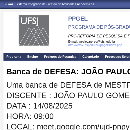
SIGAA - Sistema Integrado de Gestão de Atividades Acadêmicas
PPGEL
PROGRAMA DE PÓS-GRADU
PRÓ-REITORIA DE PESQUISA E
E-mail:
wesley.peres@ufsj.edu.br
http://www.ufsj.edu.br//ppgel/index.php
Programa
Ensino
Projetos de Pesquisa
Calendário
Processos Selet
Banca de DEFESA: JOÃO PAU
Uma banca de DEFESA de MESTRAD
DISCENTE : JOÃO PAULO GOM
DATA : 14/08/2025
HORA: 09:00
LOCAL: meet.google.com/ujd-pnpy