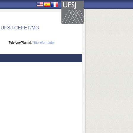
 UFSJ-CEFET/MG
Telefone/Ramal:
Não informado