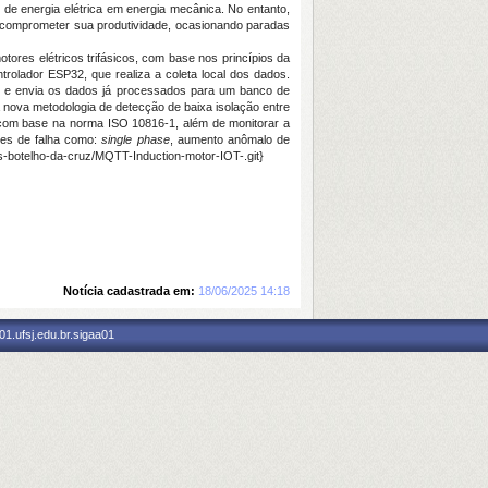
de energia elétrica em energia mecânica. No entanto,
em comprometer sua produtividade, ocasionando paradas
ores elétricos trifásicos, com base nos princípios da
rolador ESP32, que realiza a coleta local dos dados.
o e envia os dados já processados para um banco de
 nova metodologia de detecção de baixa isolação entre
a com base na norma ISO 10816-1, além de monitorar a
ções de falha como:
single phase
, aumento anômalo de
as-botelho-da-cruz/MQTT-Induction-motor-IOT-.git}
Notícia cadastrada em:
18/06/2025 14:18
1.ufsj.edu.br.sigaa01