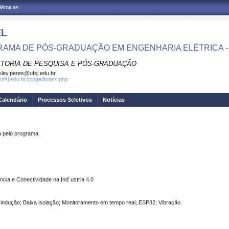
adêmicas
EL
AMA DE PÓS-GRADUAÇÃO EM ENGENHARIA ELÉTRICA -
ITORIA DE PESQUISA E PÓS-GRADUAÇÃO
ley.peres@ufsj.edu.br
ufsj.edu.br//ppgel/index.php
Calendário
Processos Seletivos
Notícias
pelo programa.
ncia e Conectividade na Ind´ustria 4.0
 indução; Baixa isolação; Monitoramento em tempo real; ESP32; Vibração.