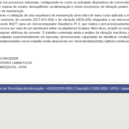
nos processos industriais, configurando-se como os principais dispositivos de conversão 
e espiras do estator, desequilíbrios na alimentação e níveis excessivos de vibração pod
os de manutenção.
nto e validação de uma arquitetura de manutenção prescritiva de baixo custo aplicada a mot
 sensores de corrente (SCT-013-20A) e de vibração (ADXL345) integrados a um microcont
otocolo MQTT para um microcomputador Raspberry Pi 4, que realiza o pré-processament
ocorre por meio de um dashboard online na plataforma Grafana. Além disso, propõe-se uma
inaturas elétricas da corrente. O trabalho contempla ainda a análise da vibração mecânic
foi validada experimentalmente em bancada, demonstrando capacidade de identificar condi
mplementados nesse trabalho estão disponíveis em: \textcolor{blue}{https://github.com/luc
A SCHROEDER
ONTEIRO LAMIM FILHO
E MESQUITA - UFPA
eo de Tecnologia da Informação - +55(32)3379-5824 | Copyright © 2006-2026 - UFSJ - sigaa0