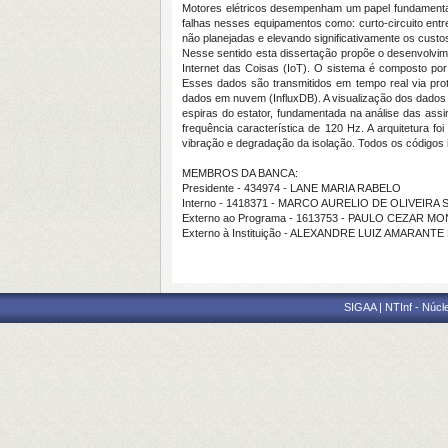
Motores elétricos desempenham um papel fundamental 
falhas nesses equipamentos como: curto-circuito entr
não planejadas e elevando significativamente os cust
Nesse sentido esta dissertação propõe o desenvolvime
Internet das Coisas (IoT). O sistema é composto por
Esses dados são transmitidos em tempo real via pr
dados em nuvem (InfluxDB). A visualização dos dados 
espiras do estator, fundamentada na análise das ass
frequência característica de 120 Hz. A arquitetura 
vibração e degradação da isolação. Todos os códigos i
MEMBROS DA BANCA:
Presidente - 434974 - LANE MARIA RABELO
Interno - 1418371 - MARCO AURELIO DE OLIVEIR
Externo ao Programa - 1613753 - PAULO CEZAR M
Externo à Instituição - ALEXANDRE LUIZ AMARANT
SIGAA | NTInf - Núcl