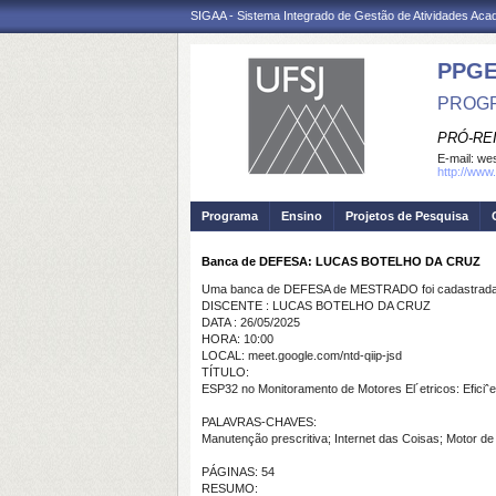
SIGAA - Sistema Integrado de Gestão de Atividades Ac
PPG
PROGR
PRÓ-RE
E-mail:
wes
http://www.
Programa
Ensino
Projetos de Pesquisa
Banca de DEFESA: LUCAS BOTELHO DA CRUZ
Uma banca de DEFESA de MESTRADO foi cadastrada 
DISCENTE : LUCAS BOTELHO DA CRUZ
DATA : 26/05/2025
HORA: 10:00
LOCAL: meet.google.com/ntd-qiip-jsd
TÍTULO:
ESP32 no Monitoramento de Motores El´etricos: Eficiˆe
PALAVRAS-CHAVES:
Manutenção prescritiva; Internet das Coisas; Motor de
PÁGINAS: 54
RESUMO: