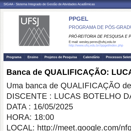
SIGAA - Sistema Integrado de Gestão de Atividades Acadêmicas
PPGEL
PROGRAMA DE PÓS-GRADU
PRÓ-REITORIA DE PESQUISA E
E-mail:
wesley.peres@ufsj.edu.br
http://www.ufsj.edu.br//ppgel/index.php
Programa
Ensino
Projetos de Pesquisa
Calendário
Processos Selet
Banca de QUALIFICAÇÃO: LU
Uma banca de QUALIFICAÇÃO de 
DISCENTE : LUCAS BOTELHO D
DATA : 16/05/2025
HORA: 18:00
LOCAL: http://meet.google.com/nf