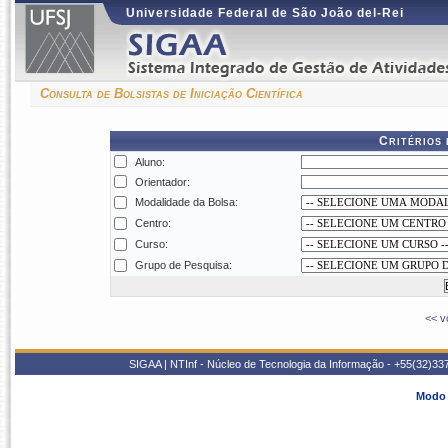
Universidade Federal de São João del-Rei
Consulta de Bolsistas de Iniciação Científica
Critérios
Aluno:
Orientador:
Modalidade da Bolsa:
Centro:
Curso:
Grupo de Pesquisa:
<< v
SIGAA | NTInf - Núcleo de Tecnologia da Informação - +55(32)33
Modo 