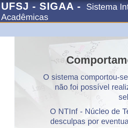
UFSJ - SIGAA -
Sistema In
Acadêmicas
Comportame
O sistema comportou-se 
não foi possível rea
se
O NTInf - Núcleo de T
desculpas por eventuai