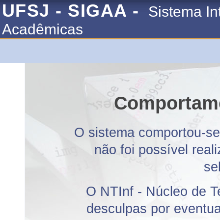
UFSJ - SIGAA -
Sistema In
Acadêmicas
Comportame
O sistema comportou-se 
não foi possível rea
se
O NTInf - Núcleo de T
desculpas por eventuai