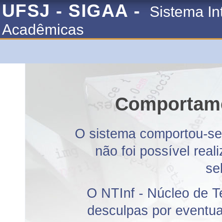
UFSJ - SIGAA -
Sistema In
Acadêmicas
Comportame
O sistema comportou-se 
não foi possível rea
se
O NTInf - Núcleo de T
desculpas por eventuai