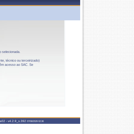
o selecionada.
te, técnico ou terceirizado)
o têm acesso ao SAC. Se
aa02 -
v4.2.9_s.392
07/08/2026 02:36