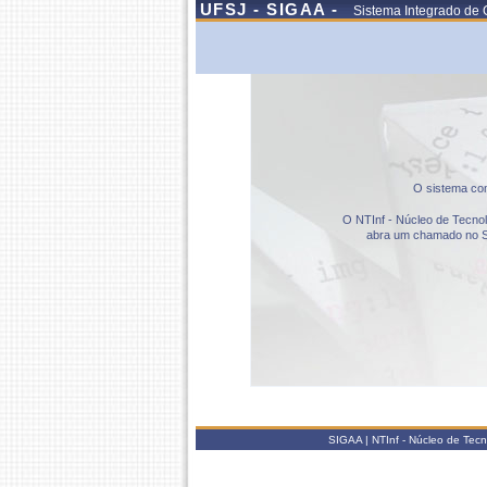
UFSJ - SIGAA -
Sistema Integrado de 
O sistema com
O NTInf - Núcleo de Tecnolo
abra um chamado no S
SIGAA | NTInf - Núcleo de Tec