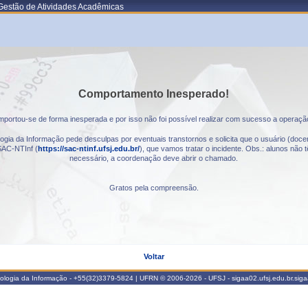
Gestão de Atividades Acadêmicas
Comportamento Inesperado!
portou-se de forma inesperada e por isso não foi possível realizar com sucesso a operaçã
gia da Informação pede desculpas por eventuais transtornos e solicita que o usuário (docen
AC-NTInf (
https://sac-ntinf.ufsj.edu.br/
), que vamos tratar o incidente. Obs.: alunos nã
necessário, a coordenação deve abrir o chamado.
Gratos pela compreensão.
Voltar
nologia da Informação - +55(32)3379-5824 | UFRN © 2006-2026 - UFSJ - sigaa02.ufsj.edu.br.sig