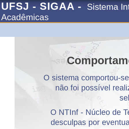
UFSJ - SIGAA -
Sistema In
Acadêmicas
Comportame
O sistema comportou-se 
não foi possível rea
se
O NTInf - Núcleo de T
desculpas por eventuai