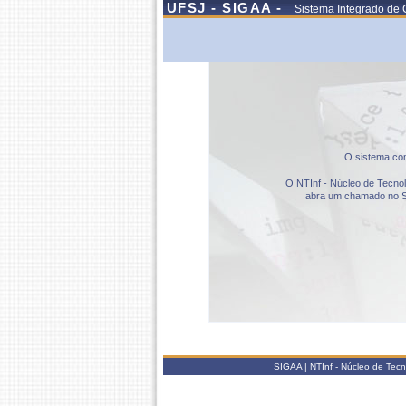
UFSJ - SIGAA -
Sistema Integrado de 
O sistema com
O NTInf - Núcleo de Tecnolo
abra um chamado no S
SIGAA | NTInf - Núcleo de Tec