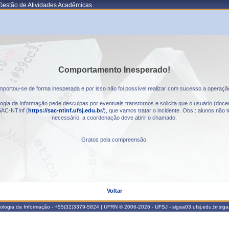
Gestão de Atividades Acadêmicas
Comportamento Inesperado!
portou-se de forma inesperada e por isso não foi possível realizar com sucesso a operaçã
gia da Informação pede desculpas por eventuais transtornos e solicita que o usuário (docen
AC-NTInf (
https://sac-ntinf.ufsj.edu.br/
), que vamos tratar o incidente. Obs.: alunos nã
necessário, a coordenação deve abrir o chamado.
Gratos pela compreensão.
Voltar
nologia da Informação - +55(32)3379-5824 | UFRN © 2006-2026 - UFSJ - sigaa03.ufsj.edu.br.sig