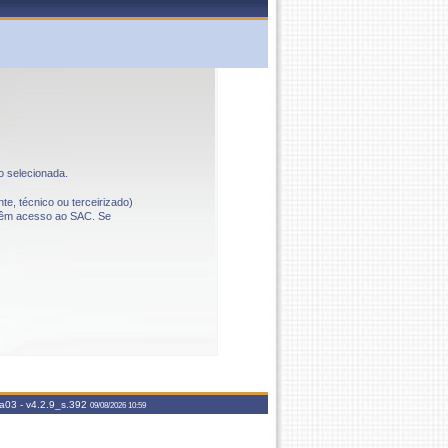
o selecionada.
te, técnico ou terceirizado)
o têm acesso ao SAC. Se
aa03 -
v4.2.9_s.392
09/08/2026 10:59