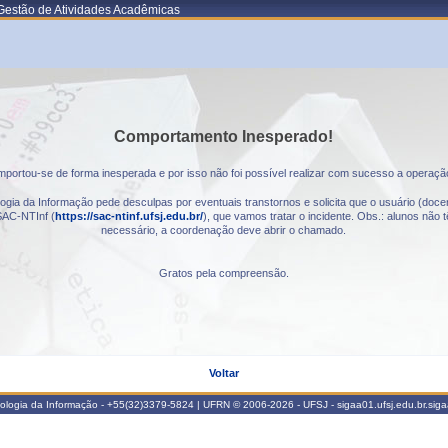
Gestão de Atividades Acadêmicas
Comportamento Inesperado!
portou-se de forma inesperada e por isso não foi possível realizar com sucesso a operaçã
gia da Informação pede desculpas por eventuais transtornos e solicita que o usuário (docen
AC-NTInf (
https://sac-ntinf.ufsj.edu.br/
), que vamos tratar o incidente. Obs.: alunos nã
necessário, a coordenação deve abrir o chamado.
Gratos pela compreensão.
Voltar
nologia da Informação - +55(32)3379-5824 | UFRN © 2006-2026 - UFSJ - sigaa01.ufsj.edu.br.sig