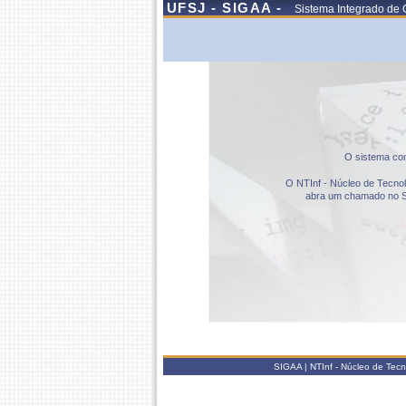
UFSJ - SIGAA -
Sistema Integrado de 
O sistema com
O NTInf - Núcleo de Tecnolo
abra um chamado no S
SIGAA | NTInf - Núcleo de Tec