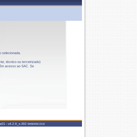
o selecionada.
te, técnico ou terceirizado)
o têm acesso ao SAC. Se
aa01 -
v4.2.9_s.392
06/08/2026 23:32