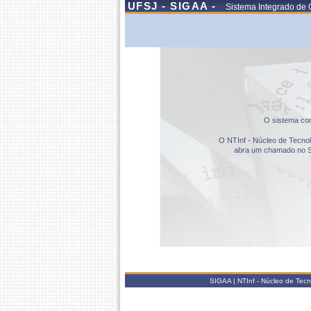
UFSJ - SIGAA -
Sistema Integrado de 
O sistema com
O NTInf - Núcleo de Tecnolo
abra um chamado no S
SIGAA | NTInf - Núcleo de Tec