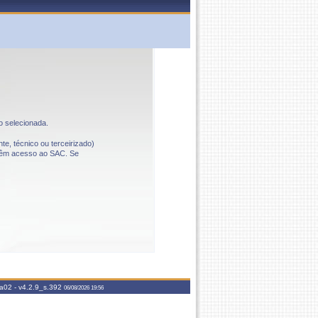
o selecionada.
te, técnico ou terceirizado)
o têm acesso ao SAC. Se
aa02 -
v4.2.9_s.392
06/08/2026 19:56