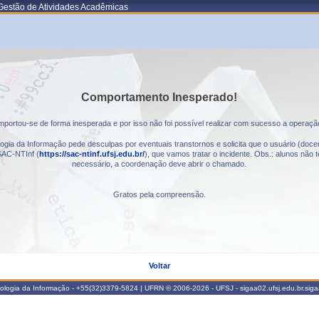
Gestão de Atividades Acadêmicas
Comportamento Inesperado!
portou-se de forma inesperada e por isso não foi possível realizar com sucesso a operaçã
gia da Informação pede desculpas por eventuais transtornos e solicita que o usuário (docen
AC-NTInf (
https://sac-ntinf.ufsj.edu.br/
), que vamos tratar o incidente. Obs.: alunos nã
necessário, a coordenação deve abrir o chamado.
Gratos pela compreensão.
Voltar
nologia da Informação - +55(32)3379-5824 | UFRN © 2006-2026 - UFSJ - sigaa02.ufsj.edu.br.sig