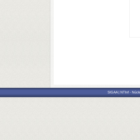
SIGAA | NTInf - Núcl