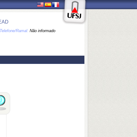
EAD
Telefone/Ramal:
Não informado