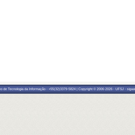
eo de Tecnologia da Informação - +55(32)3379-5824 | Copyright © 2006-2026 - UFSJ - sigaa0