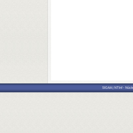
SIGAA | NTInf - Núcl