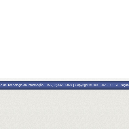
eo de Tecnologia da Informação - +55(32)3379-5824 | Copyright © 2006-2026 - UFSJ - sigaa0