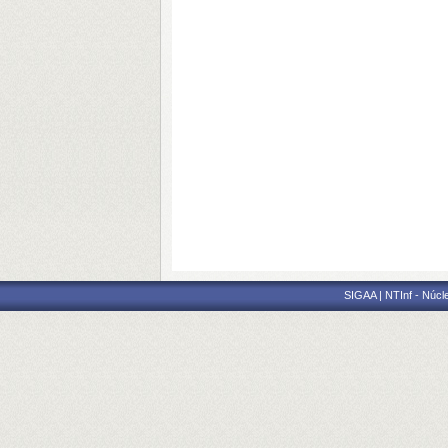
SIGAA | NTInf - Núcl