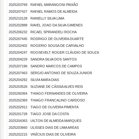
2025203769
RAFAEL MARANGONI PAIXÃO
2025207427
RAFAEL RAMOS DE ALMEIDA
2025210128
RANIELLY SILVA LIMA
2025202888
RAVEL JOAO DA SILVA GIMENES
2025206232
RICAEL SPIRANDELI ROCHA
2025207445
RODRIGO DE OLIVEIRA DUARTE
2025202402
ROGERIO SOUSA DE CARVALHO
2025204247
ROOSEVELT ROGER CLÁUDIO DE SOUZA
2025204229
SANDRA SILVA DOS SANTOS
2025207196
SANDRO MARCOS DE CAMPOS
2025207463
SERGIO ANTONIO DE SOUZA JUNIOR
2025204292
SILVIA MARA DIAS
2025203526
SUZIANE DE CÁSSIA ALVES REIS
2025200364
THIAGO FERNANDES DE OLIVEIRA
2025202369
THIAGO FRANCALINO CARDOSO
2025202912
TIAGO DE OLIVEIRA PIMENTA
2025201728
TIAGO JOSE DA COSTA
2025204363
UILTON DE ALMEIDA MARQUES
2025203660
ULISSES DIAS DE LIMA AREAS
2025202215
VINÍCIUS DIAS DE OLIVEIRA