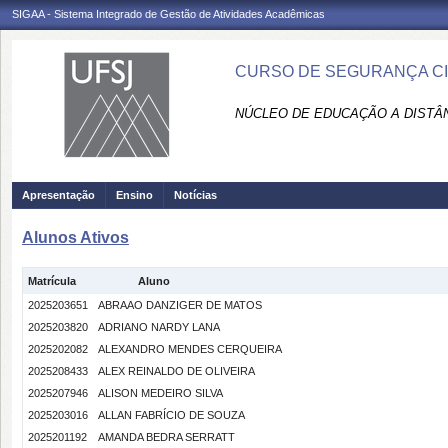
SIGAA - Sistema Integrado de Gestão de Atividades Acadêmicas
CURSO DE SEGURANÇA CI
NÚCLEO DE EDUCAÇÃO A DISTÂN
Apresentação
Ensino
Notícias
Alunos Ativos
Matrícula
Aluno
2025203651
ABRAAO DANZIGER DE MATOS
2025203820
ADRIANO NARDY LANA
2025202082
ALEXANDRO MENDES CERQUEIRA
2025208433
ALEX REINALDO DE OLIVEIRA
2025207946
ALISON MEDEIRO SILVA
2025203016
ALLAN FABRÍCIO DE SOUZA
2025201192
AMANDA BEDRA SERRATT