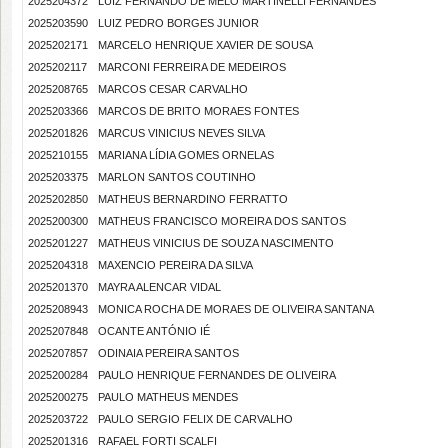
2025204372
LUIZ FERNANDO DE MELO MARTINELLI FERNANDES
2025203590
LUIZ PEDRO BORGES JUNIOR
2025202171
MARCELO HENRIQUE XAVIER DE SOUSA
2025202117
MARCONI FERREIRA DE MEDEIROS
2025208765
MARCOS CESAR CARVALHO
2025203366
MARCOS DE BRITO MORAES FONTES
2025201826
MARCUS VINICIUS NEVES SILVA
2025210155
MARIANA LÍDIA GOMES ORNELAS
2025203375
MARLON SANTOS COUTINHO
2025202850
MATHEUS BERNARDINO FERRATTO
2025200300
MATHEUS FRANCISCO MOREIRA DOS SANTOS
2025201227
MATHEUS VINICIUS DE SOUZA NASCIMENTO
2025204318
MAXENCIO PEREIRA DA SILVA
2025201370
MAYRA ALENCAR VIDAL
2025208943
MONICA ROCHA DE MORAES DE OLIVEIRA SANTANA
2025207848
OCANTE ANTÓNIO IÉ
2025207857
ODINAIA PEREIRA SANTOS
2025200284
PAULO HENRIQUE FERNANDES DE OLIVEIRA
2025200275
PAULO MATHEUS MENDES
2025203722
PAULO SERGIO FELIX DE CARVALHO
2025201316
RAFAEL FORTI SCALFI