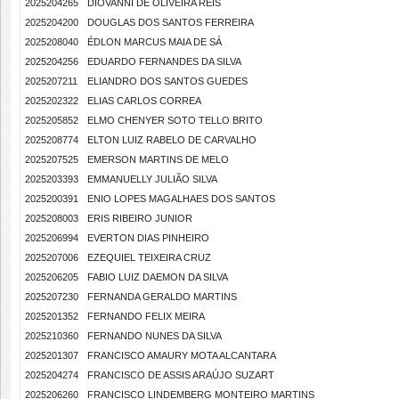
2025204265
DIOVANNI DE OLIVEIRA REIS
2025204200
DOUGLAS DOS SANTOS FERREIRA
2025208040
ÉDLON MARCUS MAIA DE SÁ
2025204256
EDUARDO FERNANDES DA SILVA
2025207211
ELIANDRO DOS SANTOS GUEDES
2025202322
ELIAS CARLOS CORREA
2025205852
ELMO CHENYER SOTO TELLO BRITO
2025208774
ELTON LUIZ RABELO DE CARVALHO
2025207525
EMERSON MARTINS DE MELO
2025203393
EMMANUELLY JULIÃO SILVA
2025200391
ENIO LOPES MAGALHAES DOS SANTOS
2025208003
ERIS RIBEIRO JUNIOR
2025206994
EVERTON DIAS PINHEIRO
2025207006
EZEQUIEL TEIXEIRA CRUZ
2025206205
FABIO LUIZ DAEMON DA SILVA
2025207230
FERNANDA GERALDO MARTINS
2025201352
FERNANDO FELIX MEIRA
2025210360
FERNANDO NUNES DA SILVA
2025201307
FRANCISCO AMAURY MOTA ALCANTARA
2025204274
FRANCISCO DE ASSIS ARAÚJO SUZART
2025206260
FRANCISCO LINDEMBERG MONTEIRO MARTINS