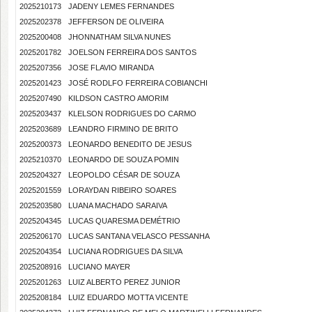
2025210173
JADENY LEMES FERNANDES
2025202378
JEFFERSON DE OLIVEIRA
2025200408
JHONNATHAM SILVA NUNES
2025201782
JOELSON FERREIRA DOS SANTOS
2025207356
JOSE FLAVIO MIRANDA
2025201423
JOSÉ RODLFO FERREIRA COBIANCHI
2025207490
KILDSON CASTRO AMORIM
2025203437
KLELSON RODRIGUES DO CARMO
2025203689
LEANDRO FIRMINO DE BRITO
2025200373
LEONARDO BENEDITO DE JESUS
2025210370
LEONARDO DE SOUZA POMIN
2025204327
LEOPOLDO CÉSAR DE SOUZA
2025201559
LORAYDAN RIBEIRO SOARES
2025203580
LUANA MACHADO SARAIVA
2025204345
LUCAS QUARESMA DEMÉTRIO
2025206170
LUCAS SANTANA VELASCO PESSANHA
2025204354
LUCIANA RODRIGUES DA SILVA
2025208916
LUCIANO MAYER
2025201263
LUIZ ALBERTO PEREZ JUNIOR
2025208184
LUIZ EDUARDO MOTTA VICENTE