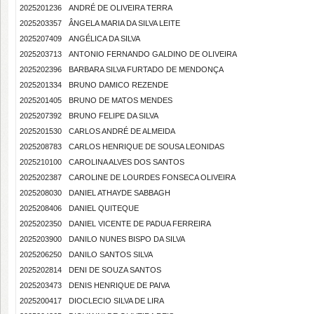
2025201236
ANDRÉ DE OLIVEIRA TERRA
2025203357
ÂNGELA MARIA DA SILVA LEITE
2025207409
ANGÉLICA DA SILVA
2025203713
ANTONIO FERNANDO GALDINO DE OLIVEIRA
2025202396
BARBARA SILVA FURTADO DE MENDONÇA
2025201334
BRUNO DAMICO REZENDE
2025201405
BRUNO DE MATOS MENDES
2025207392
BRUNO FELIPE DA SILVA
2025201530
CARLOS ANDRÉ DE ALMEIDA
2025208783
CARLOS HENRIQUE DE SOUSA LEONIDAS
2025210100
CAROLINA ALVES DOS SANTOS
2025202387
CAROLINE DE LOURDES FONSECA OLIVEIRA
2025208030
DANIEL ATHAYDE SABBAGH
2025208406
DANIEL QUITEQUE
2025202350
DANIEL VICENTE DE PADUA FERREIRA
2025203900
DANILO NUNES BISPO DA SILVA
2025206250
DANILO SANTOS SILVA
2025202814
DENI DE SOUZA SANTOS
2025203473
DENIS HENRIQUE DE PAIVA
2025200417
DIOCLECIO SILVA DE LIRA