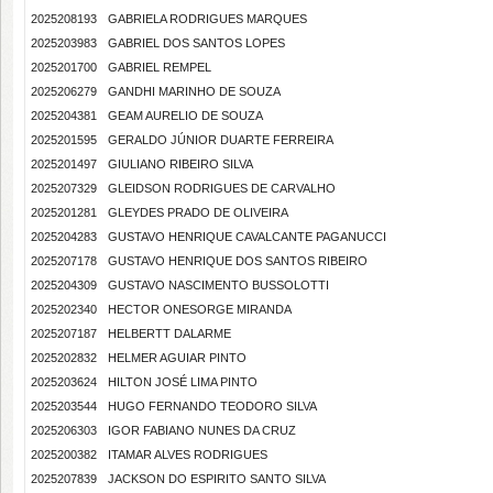
2025208193
GABRIELA RODRIGUES MARQUES
2025203983
GABRIEL DOS SANTOS LOPES
2025201700
GABRIEL REMPEL
2025206279
GANDHI MARINHO DE SOUZA
2025204381
GEAM AURELIO DE SOUZA
2025201595
GERALDO JÚNIOR DUARTE FERREIRA
2025201497
GIULIANO RIBEIRO SILVA
2025207329
GLEIDSON RODRIGUES DE CARVALHO
2025201281
GLEYDES PRADO DE OLIVEIRA
2025204283
GUSTAVO HENRIQUE CAVALCANTE PAGANUCCI
2025207178
GUSTAVO HENRIQUE DOS SANTOS RIBEIRO
2025204309
GUSTAVO NASCIMENTO BUSSOLOTTI
2025202340
HECTOR ONESORGE MIRANDA
2025207187
HELBERTT DALARME
2025202832
HELMER AGUIAR PINTO
2025203624
HILTON JOSÉ LIMA PINTO
2025203544
HUGO FERNANDO TEODORO SILVA
2025206303
IGOR FABIANO NUNES DA CRUZ
2025200382
ITAMAR ALVES RODRIGUES
2025207839
JACKSON DO ESPIRITO SANTO SILVA