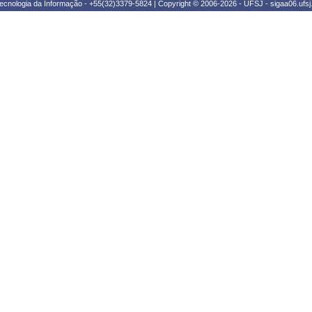
ecnologia da Informação - +55(32)3379-5824 | Copyright © 2006-2026 - UFSJ - sigaa06.ufsj