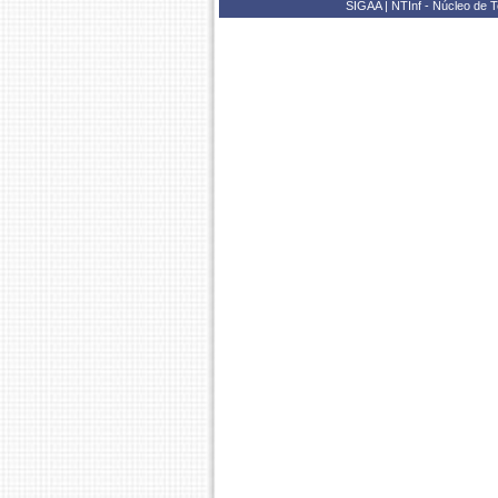
SIGAA | NTInf - Núcleo de T