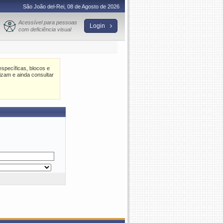
São João del-Rei, 08 de Agosto de 2026
Acessível para pessoas
Login
com deficiência visual
specíficas, blocos e
izam e ainda consultar