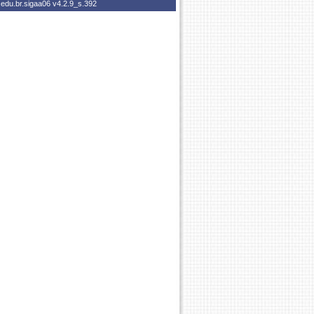
.edu.br.sigaa06
v4.2.9_s.392