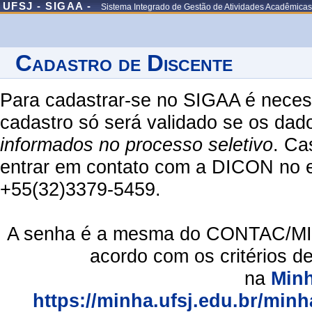
UFSJ - SIGAA -
Sistema Integrado de Gestão de Atividades Acadêmicas
Cadastro de Discente
Para cadastrar-se no SIGAA é necess
cadastro só será validado se os dad
informados no processo seletivo
. Ca
entrar em contato com a DICON no em
+55(32)3379-5459.
A senha é a mesma do CONTAC/MIN
acordo com os critérios d
na
Min
https://minha.ufsj.edu.br/minh