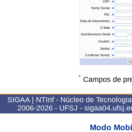
CPF:
Nome Social:
RG:
Data de Nascimento:
E-Mail:
Ano/Semestre Inicial
-
Usuário:
Senha:
Confirmar Senha:
Campos de pre
SIGAA | NTInf - Núcleo de Tecnologi
2006-2026 - UFSJ - sigaa04.ufsj.e
Modo Mobi